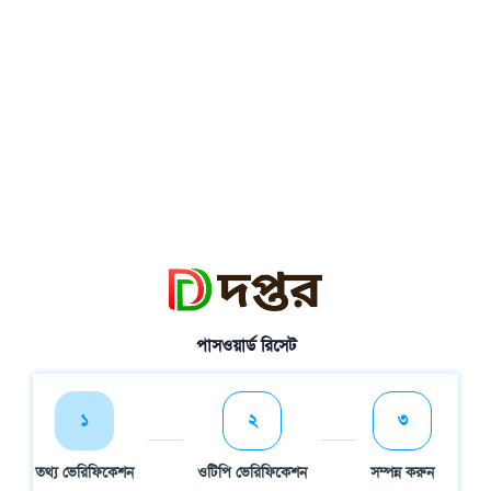
পাসওয়ার্ড রিসেট
১
২
৩
তথ্য ভেরিফিকেশন
ওটিপি ভেরিফিকেশন
সম্পন্ন করুন