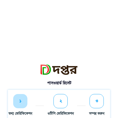
পাসওয়ার্ড রিসেট
১
২
৩
তথ্য ভেরিফিকেশন
ওটিপি ভেরিফিকেশন
সম্পন্ন করুন